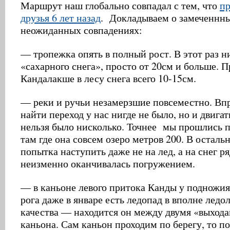
Маршрут наш глобально совпадал с тем, что
п
друзья 6 лет назад
. Докладываем о замеченнны
неожиданных совпадениях:
— тропежка опять в полный рост. В этот раз н
«сахарного снега», просто от 20см и больше. П
Кандалакше в лесу снега всего 10-15см.
— реки и ручьи незамерзшие повсеместно. Вп
найти переход у нас нигде не было, но и двигат
нельзя было нисколько. Точнее мы прошлись п
там где она совсем озеро метров 200. В осталь
попытка наступить даже не на лед, а на снег р
неизменно оканчивалась погружением.
— в каньоне левого притока Канды у подножия
рога даже в январе есть ледопад в вполне ледо
качества — находится он между двумя «выхода
каньона. Сам каньон проходим по берегу, то по