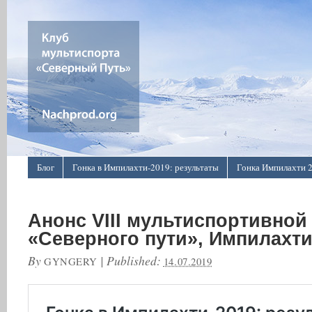
Блог
Гонка в Импилахти-2019: результаты
Гонка Импилахти 
О проекте
Пресса о нас
Про картинки ↑
Анонс VIII мультиспортивной
«Северного пути», Импилахти
By
|
Published:
GYNGERY
14.07.2019