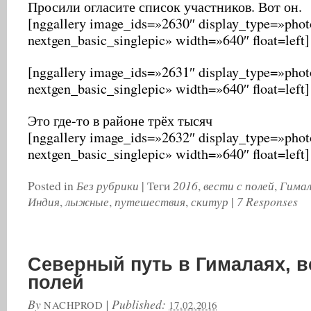
Просили огласите список участников. Вот он.
[nggallery image_ids=»2630″ display_type=»photo
nextgen_basic_singlepic» width=»640″ float=left]
[nggallery image_ids=»2631″ display_type=»photo
nextgen_basic_singlepic» width=»640″ float=left]
Это где-то в районе трёх тысяч
[nggallery image_ids=»2632″ display_type=»photo
nextgen_basic_singlepic» width=»640″ float=left]
Без рубрики
2016
вести с полей
Гима
Posted in
|
Теги
,
,
Индия
лыжные
путешествия
скитур
7 Responses
,
,
,
|
Северный путь в Гималаях, в
полей
By
|
Published:
NACHPROD
17.02.2016