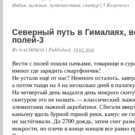
Индия
лыжные
путешествия
скитур
5 Responses
,
,
,
|
Северный путь в Гималаях, в
полей-3
By
|
Published:
NACHPROD
19.02.2016
Вести с полей пошли пачками, товарищи в сур
имеют где зарядить смартфончик!
Не устали ещё от нас? Немного осталось, завтр
а потом тыщи на 4 на несколько дней в палатку
На четвертый день выдался день мокрого скиту
скитуром это не назвать — классический лыж
элементами лыжной акробатики. Сбегали вверх
каньону вдоль бурной горной реки, камус не с
не застёгивали. До 2700 дождь, затем снег раз
мокрости, но плечи в конце концов все равно 