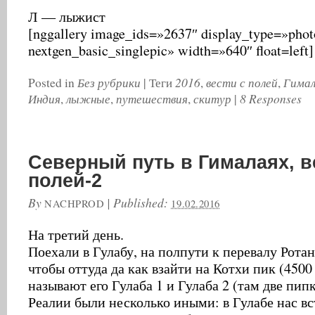
Л — лыжист
[nggallery image_ids=»2637″ display_type=»photo
nextgen_basic_singlepic» width=»640″ float=left]
Без рубрики
2016
вести с полей
Гима
Posted in
|
Теги
,
,
Индия
лыжные
путешествия
скитур
8 Responses
,
,
,
|
Северный путь в Гималаях, в
полей-2
By
|
Published:
NACHPROD
19.02.2016
На третий день.
Поехали в Гулабу, на полпути к перевалу Ротан
чтобы оттуда да как взайти на Котхи пик (4500
называют его Гулаба 1 и Гулаба 2 (там две пипк
Реалии были несколько иными: в Гулабе нас вс