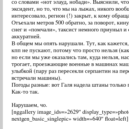
со словами «нот элауд, нобади». Выяснили, чт
эксидент, но то, что мы на лыжах, никого вооб
интересовало, регион (!) закрыт, к кому обращ
Отъехали метров 500 обратно, за поворот, кин
снег и «помчали», таксист немного приуныл и 
аккуратней.
В общем мы опять нарушали. Тут, как кажется,
кпп не пускают, потому что просто нельзя (как
но если мы уже оказались там, куда нельзя, на
трогает, проезжающие военные в машинах маш
улыбкой (пару раз пересекли серпантин на пере
встречали машины).
Погоды разные: вот Галя надела штаны только 
Как-то так.
Нарушаем, чо.
[nggallery image_ids=»2629″ display_type=»photo
nextgen_basic_singlepic» width=»640″ float=left]