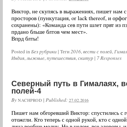
Виктор, не скупясь в выражениях, пишет нам 
просторов (пункутация, or lack thereof, и орфо
сохранены): «Команда сев пути шлет првт из пз
прдано бльше блтов чем мест».
Впрд блты!
Без рубрики
2016
вести с полей
Гима
Posted in
|
Теги
,
,
Индия
лыжные
путешествия
скитур
7 Responses
,
,
,
|
Северный путь в Гималаях, в
полей-4
By
|
Published:
NACHPROD
27.02.2016
Пишет нам обгоревший Виктор: спустились с 
отожгли. Кто теперь с одной рукой, кто с одной
лица вообще молчу. Но в целом, все здоровы, 