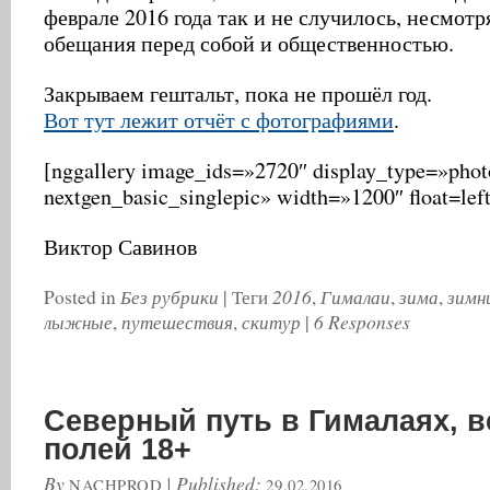
феврале 2016 года так и не случилось, несмотря
обещания перед собой и общественностью.
Закрываем гештальт, пока не прошёл год.
Вот тут лежит отчёт с фотографиями
.
[nggallery image_ids=»2720″ display_type=»photo
nextgen_basic_singlepic» width=»1200″ float=left
Виктор Савинов
Без рубрики
2016
Гималаи
зима
зимн
Posted in
|
Теги
,
,
,
лыжные
путешествия
скитур
6 Responses
,
,
|
Северный путь в Гималаях, в
полей 18+
By
|
Published:
NACHPROD
29.02.2016