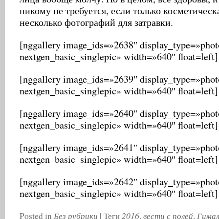
никому не требуется, если только косметическ
несколько фотографий для затравки.
[nggallery image_ids=»2638″ display_type=»photo
nextgen_basic_singlepic» width=»640″ float=left]
[nggallery image_ids=»2639″ display_type=»photo
nextgen_basic_singlepic» width=»640″ float=left]
[nggallery image_ids=»2640″ display_type=»photo
nextgen_basic_singlepic» width=»640″ float=left]
[nggallery image_ids=»2641″ display_type=»photo
nextgen_basic_singlepic» width=»640″ float=left]
[nggallery image_ids=»2642″ display_type=»photo
nextgen_basic_singlepic» width=»640″ float=left]
Без рубрики
2016
вести с полей
Гима
Posted in
|
Теги
,
,