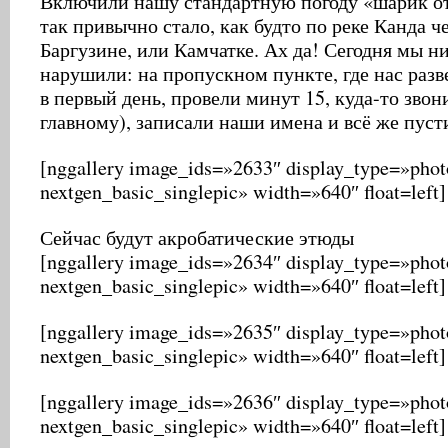
Включили нашу стандартную погоду «шарик от
так привычно стало, как будто по реке Канда 
Баргузине, или Камчатке. Ах да! Сегодня мы н
нарушили: на пропускном пункте, где нас разв
в первый день, провели минут 15, куда-то звон
главному), записали наши имена и всё же пуст
[nggallery image_ids=»2633″ display_type=»photo
nextgen_basic_singlepic» width=»640″ float=left]
Сейчас будут акробатические этюды
[nggallery image_ids=»2634″ display_type=»photo
nextgen_basic_singlepic» width=»640″ float=left]
[nggallery image_ids=»2635″ display_type=»photo
nextgen_basic_singlepic» width=»640″ float=left]
[nggallery image_ids=»2636″ display_type=»photo
nextgen_basic_singlepic» width=»640″ float=left]