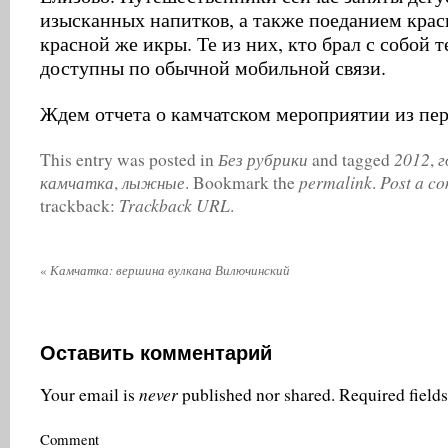
изысканных напитков, а также поеданием кра
красной же икры. Те из них, кто брал с собой 
доступны по обычной мобильной связи.
Ждем отчета о камчатском мероприятии из пер
Без рубрики
2012
г
This entry was posted in
and tagged
,
камчатка
лыжные
permalink
Post a c
,
. Bookmark the
.
Trackback URL
trackback:
.
«
Камчатка: вершина вулкана Вилючинский
Оставить комментарий
never
Your email is
published nor shared. Required field
Comment