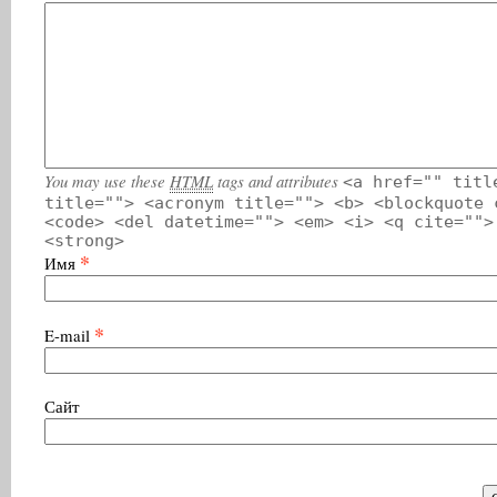
You may use these
HTML
tags and attributes
<a href="" titl
title=""> <acronym title=""> <b> <blockquote 
<code> <del datetime=""> <em> <i> <q cite="">
<strong>
*
Имя
*
E-mail
Сайт