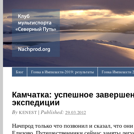
Блог
Гонка в Импилахти-2019: результаты
Гонка Импилахти 
О проекте
Пресса о нас
Про картинки ↑
Камчатка: успешное заверше
экспедиции
By
|
Published:
KENEST
29.03.2012
Начпрод только что позвонил и сказал, что они
Елизово. Путешественники сейчас заняты дегу