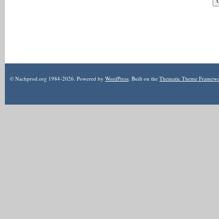
© Nachprod.org 1984-
2026
. Powered by
WordPress
. Built on the
Thematic Theme Framew