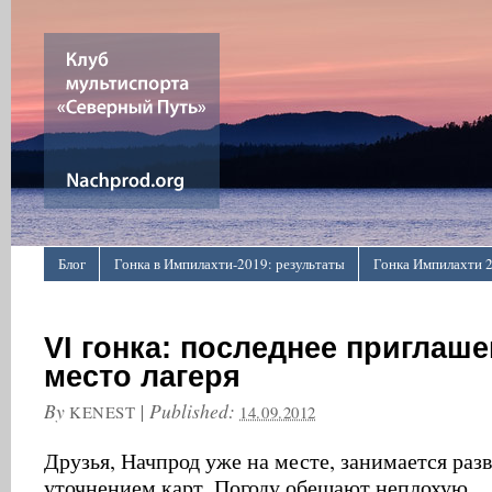
Блог
Гонка в Импилахти-2019: результаты
Гонка Импилахти 
О проекте
Пресса о нас
Про картинки ↑
VI гонка: последнее приглаше
место лагеря
By
|
Published:
KENEST
14.09.2012
Друзья, Начпрод уже на месте, занимается раз
уточнением карт. Погоду обещают неплохую.