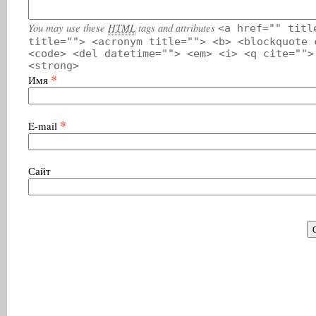
You may use these
HTML
tags and attributes
<a href="" titl
title=""> <acronym title=""> <b> <blockquote 
<code> <del datetime=""> <em> <i> <q cite="">
<strong>
*
Имя
*
E-mail
Сайт